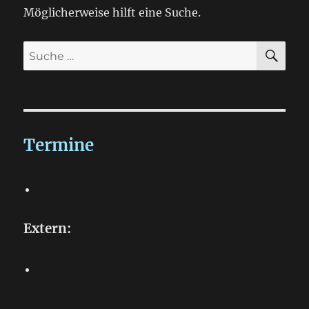
Möglicherweise hilft eine Suche.
SU
Suche
nach:
Termine
Extern: